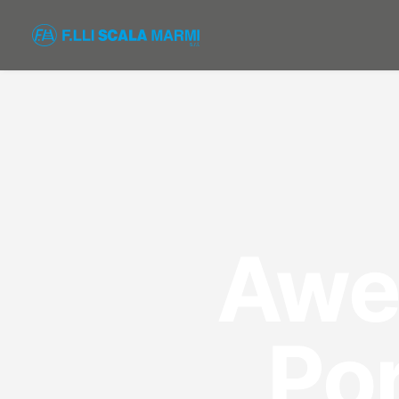
Awe
Por