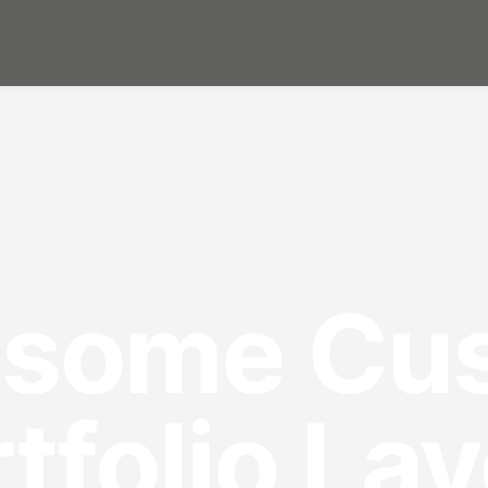
some Cu
tfolio La